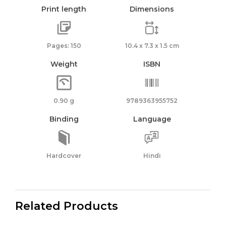
Print length
Dimensions
Pages: 150
10.4 x 7.3 x 1.5 cm
Weight
ISBN
0.90 g
9789363955752
Binding
Language
Hardcover
Hindi
Related Products