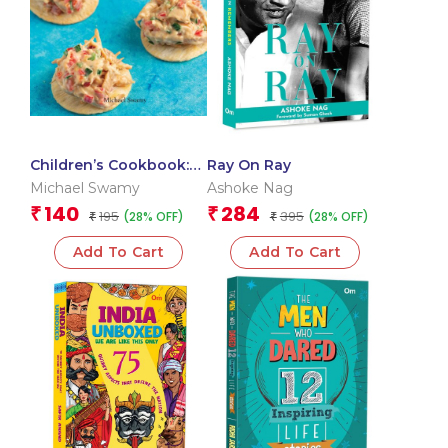
Children’s Cookbook:
Ray On Ray
After School Snacks –
Michael Swamy
Ashoke Nag
Step-by-Step (Junior
140
284
₹
₹
195
395
(28% OFF)
(28% OFF)
Chef Cookbook)
₹
₹
Add To Cart
Add To Cart