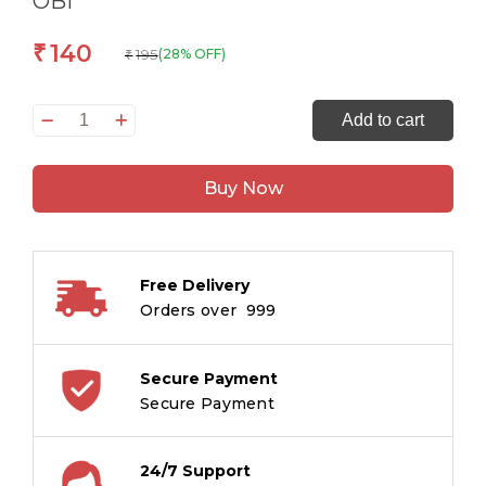
OBI
140
₹
195
(28% OFF)
₹
गीता
Add to cart
सार
Gita
Buy Now
Saar:
कर्म,
भक्ति,
धर्म
Free Delivery
और
Orders over ₹ 999
ज्ञान
की
व्याख्या
Secure Payment
–
Secure Payment
The
Essence
24/7 Support
of