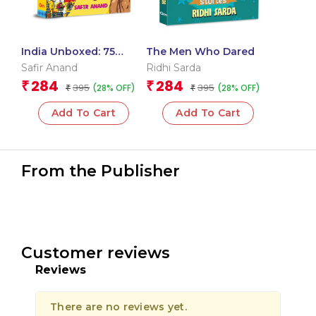
India Unboxed: 75
The Men Who Dared
Quirky Aspects That
Safir Anand
Ridhi Sarda
Define the Nation
284
284
₹
₹
395
395
(28% OFF)
(28% OFF)
₹
₹
Add To Cart
Add To Cart
From the Publisher
Customer reviews
Reviews
There are no reviews yet.